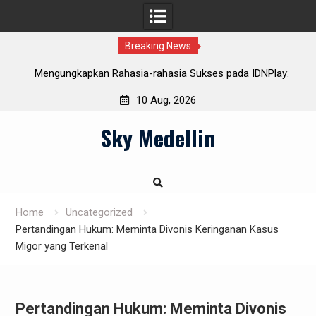
Breaking News
n
Mengungkapkan Rahasia-rahasia Sukses pada IDNPlay:
K
Cara serta Trik
10 Aug, 2026
Skip
Sky Medellin
to
content
Home
Uncategorized
Pertandingan Hukum: Meminta Divonis Keringanan Kasus
Migor yang Terkenal
Pertandingan Hukum: Meminta Divonis