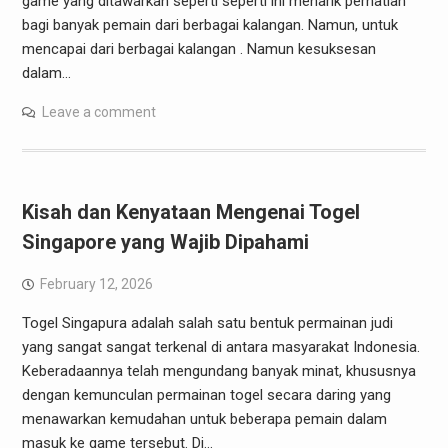
game yang ditawarkan seperti seperti ini menarik perhatian
bagi banyak pemain dari berbagai kalangan. Namun, untuk
mencapai dari berbagai kalangan . Namun kesuksesan
dalam…
Leave a comment
Kisah dan Kenyataan Mengenai Togel
Singapore yang Wajib Dipahami
February 12, 2026
Togel Singapura adalah salah satu bentuk permainan judi
yang sangat sangat terkenal di antara masyarakat Indonesia.
Keberadaannya telah mengundang banyak minat, khususnya
dengan kemunculan permainan togel secara daring yang
menawarkan kemudahan untuk beberapa pemain dalam
masuk ke game tersebut. Di…