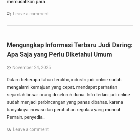
memudahkan para…
Leave a comment
Mengungkap Informasi Terbaru Judi Daring:
Apa Saja yang Perlu Diketahui Umum
November 24, 2025
Dalam beberapa tahun terakhir, industri judi online sudah
mengalami kemajuan yang cepat, mendapat perhatian
sejumlah besar orang di seluruh dunia. Info terkini judi online
sudah menjadi perbincangan yang panas dibahas, karena
banyaknya inovasi dan perubahan regulasi yang muncul.
Pemain, penyedia…
Leave a comment