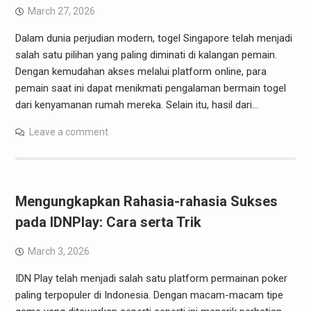
March 27, 2026
Dalam dunia perjudian modern, togel Singapore telah menjadi
salah satu pilihan yang paling diminati di kalangan pemain.
Dengan kemudahan akses melalui platform online, para
pemain saat ini dapat menikmati pengalaman bermain togel
dari kenyamanan rumah mereka. Selain itu, hasil dari…
Leave a comment
Mengungkapkan Rahasia-rahasia Sukses
pada IDNPlay: Cara serta Trik
March 3, 2026
IDN Play telah menjadi salah satu platform permainan poker
paling terpopuler di Indonesia. Dengan macam-macam tipe