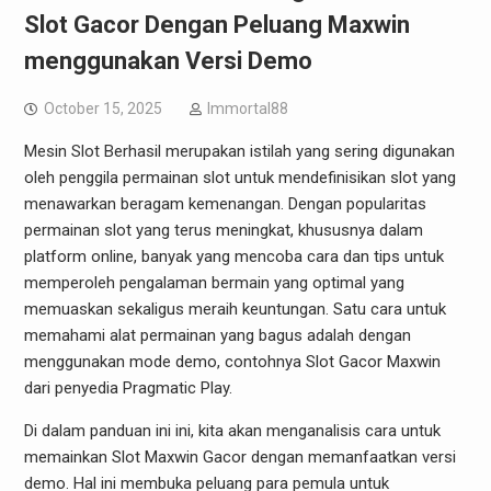
Slot Gacor Dengan Peluang Maxwin
menggunakan Versi Demo
October 15, 2025
Immortal88
Mesin Slot Berhasil merupakan istilah yang sering digunakan
oleh penggila permainan slot untuk mendefinisikan slot yang
menawarkan beragam kemenangan. Dengan popularitas
permainan slot yang terus meningkat, khususnya dalam
platform online, banyak yang mencoba cara dan tips untuk
memperoleh pengalaman bermain yang optimal yang
memuaskan sekaligus meraih keuntungan. Satu cara untuk
memahami alat permainan yang bagus adalah dengan
menggunakan mode demo, contohnya Slot Gacor Maxwin
dari penyedia Pragmatic Play.
Di dalam panduan ini ini, kita akan menganalisis cara untuk
memainkan Slot Maxwin Gacor dengan memanfaatkan versi
demo. Hal ini membuka peluang para pemula untuk