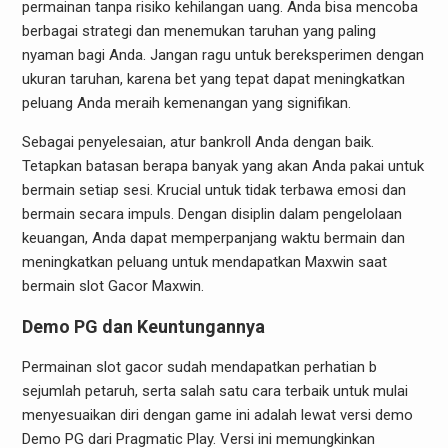
permainan tanpa risiko kehilangan uang. Anda bisa mencoba
berbagai strategi dan menemukan taruhan yang paling
nyaman bagi Anda. Jangan ragu untuk bereksperimen dengan
ukuran taruhan, karena bet yang tepat dapat meningkatkan
peluang Anda meraih kemenangan yang signifikan.
Sebagai penyelesaian, atur bankroll Anda dengan baik.
Tetapkan batasan berapa banyak yang akan Anda pakai untuk
bermain setiap sesi. Krucial untuk tidak terbawa emosi dan
bermain secara impuls. Dengan disiplin dalam pengelolaan
keuangan, Anda dapat memperpanjang waktu bermain dan
meningkatkan peluang untuk mendapatkan Maxwin saat
bermain slot Gacor Maxwin.
Demo PG dan Keuntungannya
Permainan slot gacor sudah mendapatkan perhatian b
sejumlah petaruh, serta salah satu cara terbaik untuk mulai
menyesuaikan diri dengan game ini adalah lewat versi demo
Demo PG dari Pragmatic Play. Versi ini memungkinkan