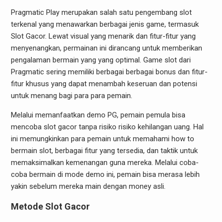
Pragmatic Play merupakan salah satu pengembang slot
terkenal yang menawarkan berbagai jenis game, termasuk
Slot Gacor. Lewat visual yang menarik dan fitur-fitur yang
menyenangkan, permainan ini dirancang untuk memberikan
pengalaman bermain yang yang optimal. Game slot dari
Pragmatic sering memiliki berbagai berbagai bonus dan fitur-
fitur khusus yang dapat menambah keseruan dan potensi
untuk menang bagi para para pemain.
Melalui memanfaatkan demo PG, pemain pemula bisa
mencoba slot gacor tanpa risiko risiko kehilangan uang. Hal
ini memungkinkan para pemain untuk memahami how to
bermain slot, berbagai fitur yang tersedia, dan taktik untuk
memaksimalkan kemenangan guna mereka. Melalui coba-
coba bermain di mode demo ini, pemain bisa merasa lebih
yakin sebelum mereka main dengan money asli.
Metode Slot Gacor