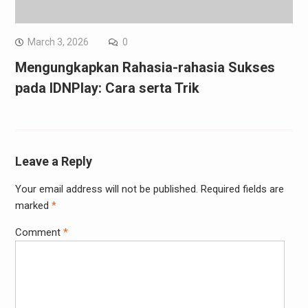
March 3, 2026
0
Mengungkapkan Rahasia-rahasia Sukses
pada IDNPlay: Cara serta Trik
Leave a Reply
Your email address will not be published.
Required fields are
marked
*
Comment
*