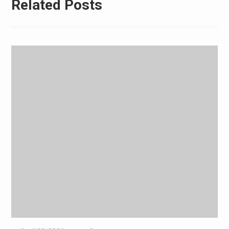
Related Posts