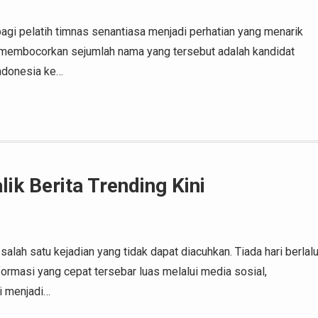
agi pelatih timnas senantiasa menjadi perhatian yang menarik
ini membocorkan sejumlah nama yang tersebut adalah kandidat
Indonesia ke…
k Berita Trending Kini
salah satu kejadian yang tidak dapat diacuhkan. Tiada hari berlalu
masi yang cepat tersebar luas melalui media sosial,
i menjadi…