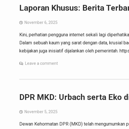
Laporan Khusus: Berita Terba
November 6, 2025
Kini, perhatian pengguna internet sekali lagi diperhati
Dalam sebuah kaum yang sarat dengan data, krusial ba
kebijakan juga inisiatif dijalankan oleh pemerintah. ht
Leave a comment
DPR MKD: Urbach serta Eko d
November 5, 2025
Dewan Kehormatan DPR (MKD) telah mengumumkan putu