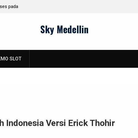
ses pada
Kisah dan Kenyataan Mengenai Togel Singapore
Wajib Dipahami
Sky Medellin
EMO SLOT
h Indonesia Versi Erick Thohir