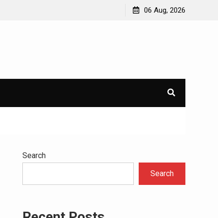
 yang
Inovasi Togel Online: Transformasi Game di Zaman
06 Aug, 2026
Digital
Search
Search
Recent Posts