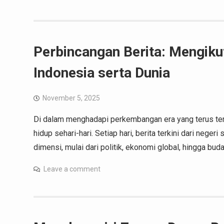
Perbincangan Berita: Mengik
Indonesia serta Dunia
November 5, 2025
Di dalam menghadapi perkembangan era yang terus te
hidup sehari-hari. Setiap hari, berita terkini dari nege
dimensi, mulai dari politik, ekonomi global, hingga bu
Leave a comment