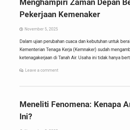
Menghampiri Zaman Depan Be
Pekerjaan Kemenaker
November 5, 2025
Dalam ujian perubahan cuaca dan kebutuhan untuk bera
Kementerian Tenaga Kerja (Kemnaker) sudah mengambi
ketenagakerjaan di Tanah Air. Usaha ini tidak hanya ber
Leave a comment
Meneliti Fenomena: Kenapa Ar
Ini?