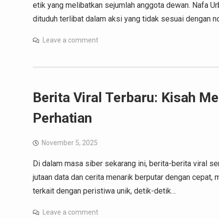
etik yang melibatkan sejumlah anggota dewan. Nafa Ur
dituduh terlibat dalam aksi yang tidak sesuai dengan
Leave a comment
Berita Viral Terbaru: Kisah 
Perhatian
November 5, 2025
Di dalam masa siber sekarang ini, berita-berita viral s
jutaan data dan cerita menarik berputar dengan cepat, m
terkait dengan peristiwa unik, detik-detik…
Leave a comment