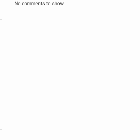
No comments to show.