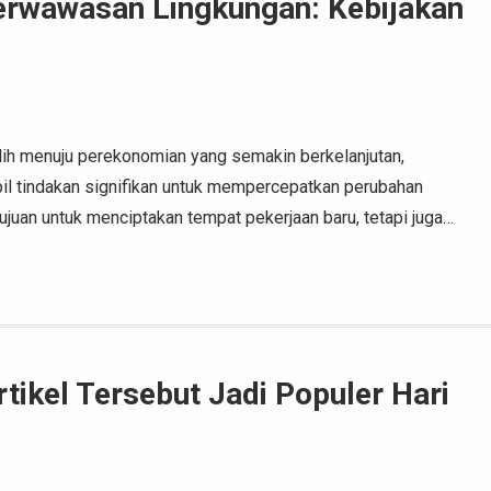
rwawasan Lingkungan: Kebijakan
lih menuju perekonomian yang semakin berkelanjutan,
l tindakan signifikan untuk mempercepatkan perubahan
tujuan untuk menciptakan tempat pekerjaan baru, tetapi juga…
tikel Tersebut Jadi Populer Hari