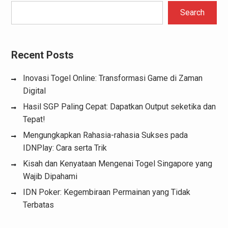
Search
Recent Posts
Inovasi Togel Online: Transformasi Game di Zaman
Digital
Hasil SGP Paling Cepat: Dapatkan Output seketika dan
Tepat!
Mengungkapkan Rahasia-rahasia Sukses pada
IDNPlay: Cara serta Trik
Kisah dan Kenyataan Mengenai Togel Singapore yang
Wajib Dipahami
IDN Poker: Kegembiraan Permainan yang Tidak
Terbatas